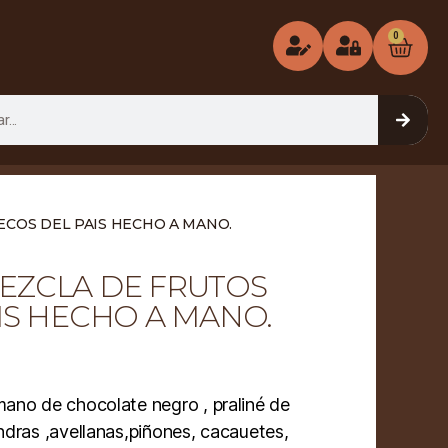
0
ECOS DEL PAIS HECHO A MANO.
EZCLA DE FRUTOS
IS HECHO A MANO.
ano de chocolate negro , praliné de
ndras ,avellanas,piñones, cacauetes,